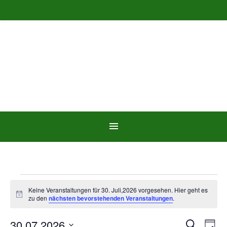
Veranstaltungen für 30. 
Keine Veranstaltungen für 30. Juli,2026 vorgesehen. Hier geht es
Hinweis
zu den
nächsten bevorstehenden Veranstaltungen
.
30.07.2026
Ve
Suche